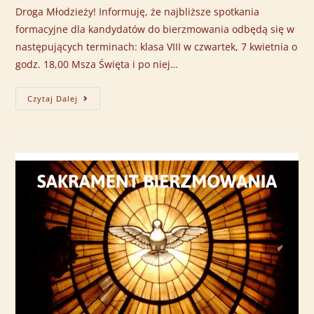
Droga Młodzieży! Informuję, że najbliższe spotkania
formacyjne dla kandydatów do bierzmowania odbędą się w
następujących terminach: klasa VIII w czwartek, 7 kwietnia o
godz. 18,00 Msza Święta i po niej…
Czytaj Dalej