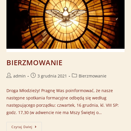
BIERZMOWANIE
admin
3 grudnia 2021
Bierzmowanie
Droga Młodzieży! Pragnę Was poinformować, że nasze
następne spotkania formacyjne odbędą się według
następującego porządku: czwartek, 16 grudnia, kl. VIII SP:
godz. 17,30 (w adwencie nie ma Mszy Świętej o…
Czytaj Dalej