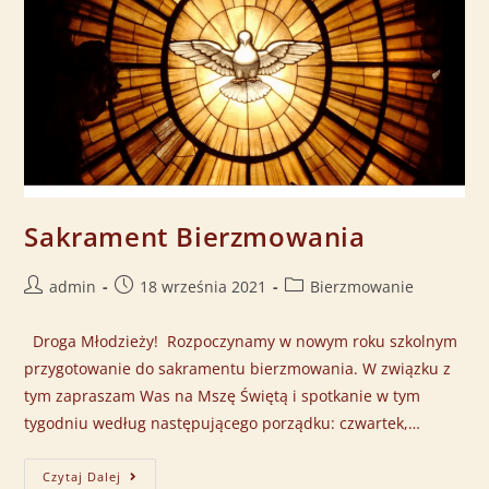
Sakrament Bierzmowania
admin
18 września 2021
Bierzmowanie
Droga Młodzieży! Rozpoczynamy w nowym roku szkolnym
przygotowanie do sakramentu bierzmowania. W związku z
tym zapraszam Was na Mszę Świętą i spotkanie w tym
tygodniu według następującego porządku: czwartek,…
Czytaj Dalej