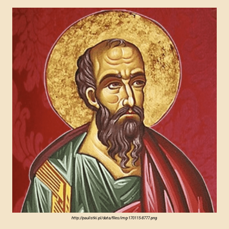
http://paulistki.pl/data/files/img-170115-8777.png