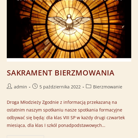
SAKRAMENT BIERZMOWANIA
admin
5 października 2022
Bierzmowanie
Droga Młodzieży Zgodnie z informacją przekazaną na
ostatnim naszym spotkaniu nasze spotkania formacyjne
odbywać się będą: dla klas VIII SP w każdy drugi czwartek
miesiąca, dla klas I szkól ponadpodstawowych…