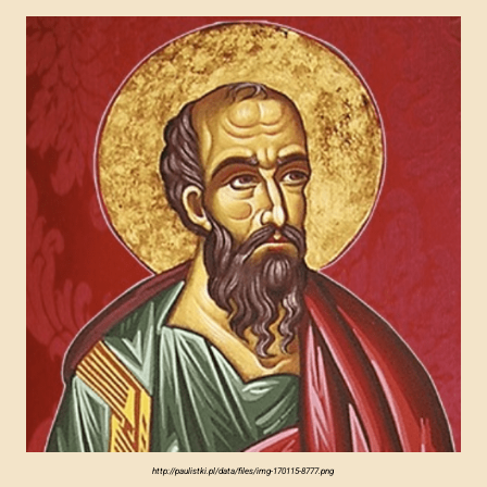
http://paulistki.pl/data/files/img-170115-8777.png