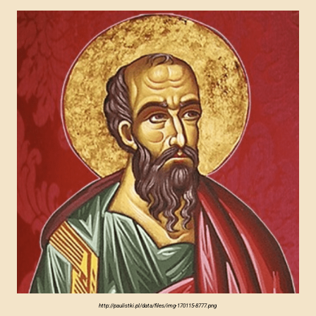
http://paulistki.pl/data/files/img-170115-8777.png