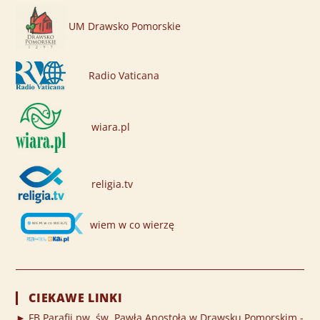
UM Drawsko Pomorskie
Radio Vaticana
wiara.pl
religia.tv
wiem w co wierzę
CIEKAWE LINKI
► FB Parafii pw. św. Pawła Apostoła w Drawsku Pomorskim -