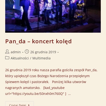
Pan_da – koncert kolęd
admin
26 grudnia 2019
Aktualności
/
Multimedia
26 grudnia 2019 roku nasza parafia gościła zespół Pan_da,
który upiększył czas Bożego Narodzenia przepięknym
śpiewem kolęd i pastorałek. Poniżej kilka utworów
nagranych amatorsko. [kad_youtube
url="https://youtu.be/S0nxh0m760Q" ] …
Czytaj Dalej