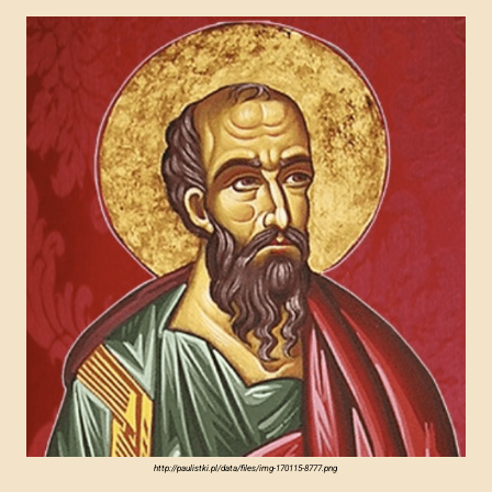
http://paulistki.pl/data/files/img-170115-8777.png