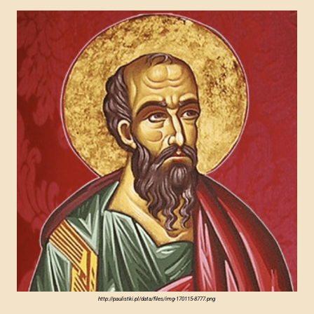
http://paulistki.pl/data/files/img-170115-8777.png