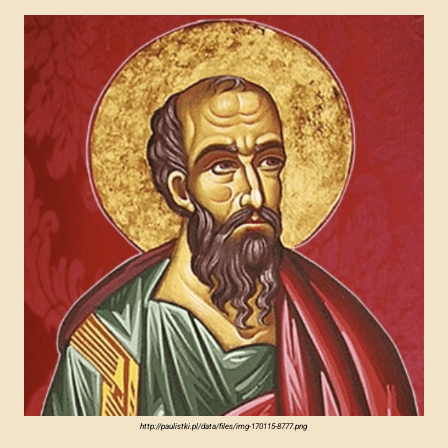
http://paulistki.pl/data/files/img-170115-8777.png