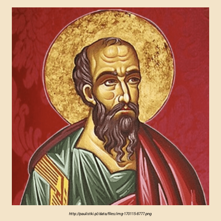
http://paulistki.pl/data/files/img-170115-8777.png