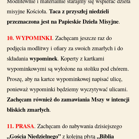
Modlitewnie i materialnie starajmy się wspierać dzieła
Taca z przyszłej niedzieli
misyjne Kościoła.
przeznaczona jest na Papieskie Dzieła Misyjne
.
10.
WYPOMINKI
. Zachęcam jeszcze raz do
podjęcia modlitwy i ofiary za swoich zmarłych i do
wypominek
składania
. Koperty z kartkami
wypominkowymi są wyłożone na stoliku pod chórem.
Proszę, aby na kartce wypominkowej napisać ulicę,
ponieważ wypominki będziemy wyczytywać ulicami.
Zachęcam również do zamawiania Mszy w intencji
bliskich zmarłych
.
11.
PRASA
. Zachęcam do nabywania dzisiejszego
„Gościa Niedzielnego”
„Biblia
z kolejną płytą