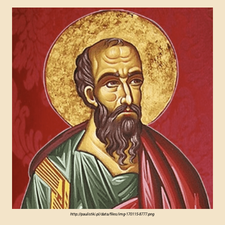
http://paulistki.pl/data/files/img-170115-8777.png