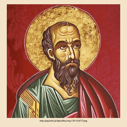
http://paulistki.pl/data/files/img-170115-8777.png