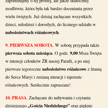
zapominajmy o tej prostej, ale jakże skutecznej
modlitwie, która była tak bardzo doceniania przez
wielu świętych. Już dzisiaj zachęcam wszystkich:
dzieci, młodzież i dorosłych, do licznego udziału w
nabożeństwach różańcowych
.
9.
PIERWSZA SOBOTA
. W sobotę przypada także
pierwsza sobota miesiąca
9,00
. O godz.
Msza Święta
w intencji członków ŻR naszej Parafii, a po niej
nabożeństwo różańcowe
pierwsze tegoroczne
z litanią
do Serca Maryi i zmianą intencji i tajemnic
różańcowych. Serdecznie zapraszam!
10.
PRASA
. Zachęcam do nabywania i czytania
„Gościa Niedzielnego
”
dzisiejszego
oraz pięknie