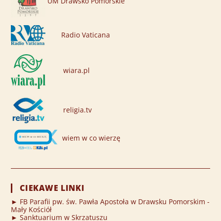
UM Drawsko Pomorskie
Radio Vaticana
wiara.pl
religia.tv
wiem w co wierzę
CIEKAWE LINKI
► FB Parafii pw. św. Pawła Apostoła w Drawsku Pomorskim -
Mały Kościół
► Sanktuarium w Skrzatuszu