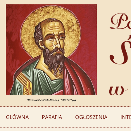
http://paulistki.pl/data/files/img-170115-8777.png
GŁÓWNA
PARAFIA
OGŁOSZENIA
INT