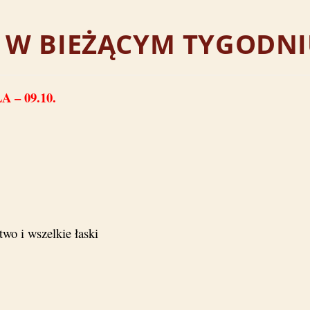
E W BIEŻĄCYM TYGODN
– 09.10.
wo i wszelkie łaski