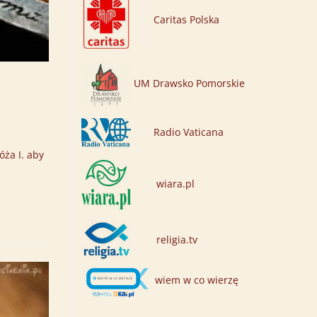
Caritas Polska
UM Drawsko Pomorskie
Radio Vaticana
ża I. aby
wiara.pl
religia.tv
wiem w co wierzę