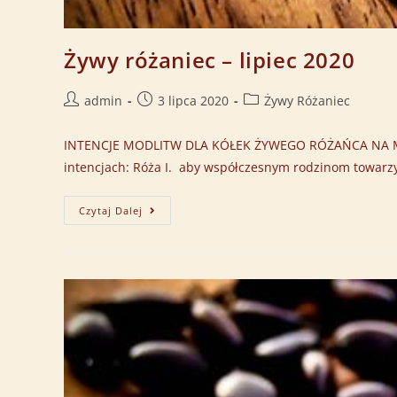
Żywy różaniec – lipiec 2020
admin
3 lipca 2020
Żywy Różaniec
INTENCJE MODLITW DLA KÓŁEK ŻYWEGO RÓŻAŃCA NA MIES
intencjach: Róża I. aby współczesnym rodzinom towarzy
Czytaj Dalej