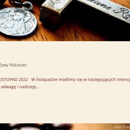
Żywy Różaniec
OPAD 2022 W listopadzie modlimy się w następujących intencj
 odwagę i nadzieję…