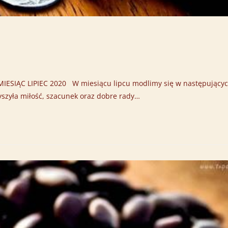
IĄC LIPIEC 2020 W miesiącu lipcu modlimy się w następujący
szyła miłość, szacunek oraz dobre rady…