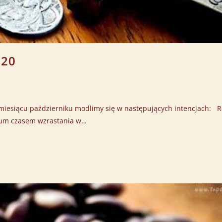
020
ącu październiku modlimy się w następujących intencjach: Ró
rium czasem wzrastania w…