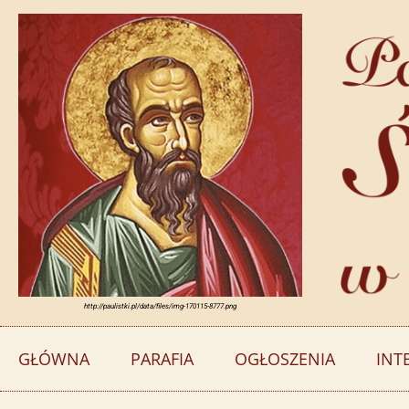
http://paulistki.pl/data/files/img-170115-8777.png
GŁÓWNA
PARAFIA
OGŁOSZENIA
INT