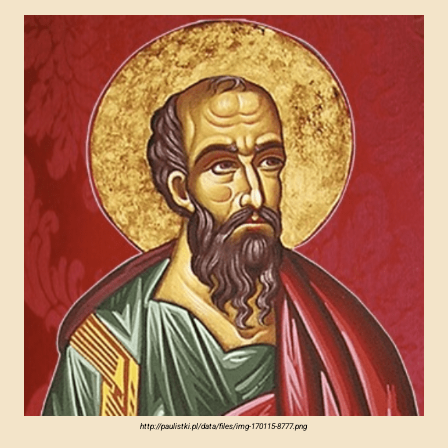
http://paulistki.pl/data/files/img-170115-8777.png