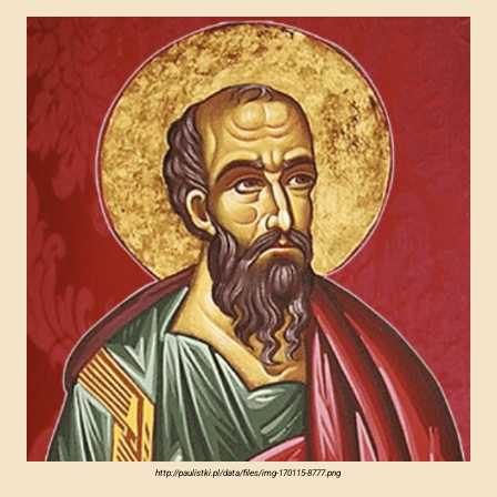
http://paulistki.pl/data/files/img-170115-8777.png