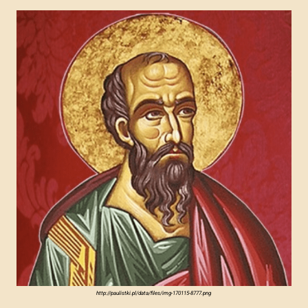
http://paulistki.pl/data/files/img-170115-8777.png