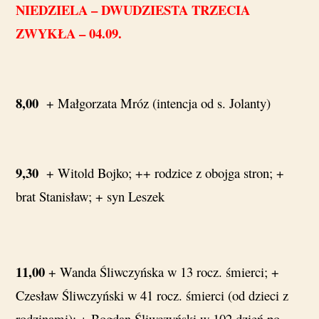
NIEDZIELA – DWUDZIESTA TRZECIA
ZWYKŁA – 04.09.
8,00
+ Małgorzata Mróz (intencja od s. Jolanty)
9,30
+ Witold Bojko; ++ rodzice z obojga stron; +
brat Stanisław; + syn Leszek
11,00
+ Wanda Śliwczyńska w 13 rocz. śmierci; +
Czesław Śliwczyński w 41 rocz. śmierci (od dzieci z
rodzinami); + Bogdan Śliwczyński w 102 dzień po